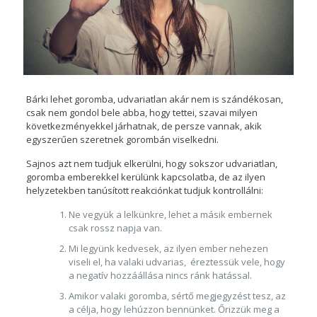
Bárki lehet goromba, udvariatlan akár nem is szándékosan,
csak nem gondol bele abba, hogy tettei, szavai milyen
következményekkel járhatnak, de persze vannak, akik
egyszerűen szeretnek gorombán viselkedni.
Sajnos azt nem tudjuk elkerülni, hogy sokszor udvariatlan,
goromba emberekkel kerülünk kapcsolatba, de az ilyen
helyzetekben tanúsított reakciónkat tudjuk kontrollálni:
Ne vegyük a lelkünkre, lehet a másik embernek
csak rossz napja van.
Mi legyünk kedvesek, az ilyen ember nehezen
viseli el, ha valaki udvarias, éreztessük vele, hogy
a negatív hozzáállása nincs ránk hatással.
Amikor valaki goromba, sértő megjegyzést tesz, az
a célja, hogy lehúzzon bennünket. Őrizzük meg a