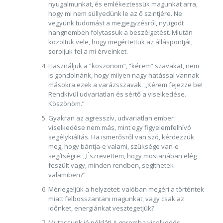
nyugalmunkat, és emlékeztessük magunkat arra,
hogy mi nem süllyedünk le az ő szintjére. Ne
vegyünk tudomást a megjegyzésről, nyugodt
hangnemben folytassuk a beszélgetést. Miután
közöltük vele, hogy megértettük az álláspontját,
soroljuk fel a mi érveinket.
Használjuk a “köszönöm”, “kérem” szavakat, nem
is gondolnánk, hogy milyen nagy hatással vannak
másokra ezek a varázsszavak. ,,Kérem fejezze be!
Rendkívül udvariatlan és sértő a viselkedése.
Köszönöm.”
Gyakran az agresszív, udvariatlan ember
viselkedése nem más, mint egy figyelemfelhívó
segélykiáltás. Ha ismerősről van szó, kérdezzük
meg, hogy bántja-e valami, szüksége van-e
segítségre: ,,Észrevettem, hogy mostanában elég
feszült vagy, minden rendben, segíthetek
valamiben?”
Mérlegeljük a helyzetet: valóban megéri a történtek
miatt felbosszantani magunkat, vagy csak az
időnket, energiánkat vesztegetjük?
Mutassunk jó példát! A goromba viselkedés