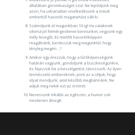
általában gorombaságot szül. Ne lepődjünk meg
azon, ha udvariatlan viselkedésünk a másik
emberből hasonló magatartást vált ki.
Számoljunk el magunkban 10-ig! Ha valakinek
sikerül jól felmérgesítenie bennünket, vegyünk egy
mély levegőt, és mielőtt hasonlóképpen
reagálnánk, kerdezzük meg magunktól, hogy
tényleg megéri…?
Amikor úgy érezzük, hogy a tűrőképességünk
határán vagyunk, gondoljunk a büszkeségünkre,
és fejezzük be a beszélgetést, távozzunk. Az ilyen
természetű embereknek, pont az a céljuk, hogy
olyat mondjunk, amit később megbánnánk. Ne
adjuk meg nekik ezt az örömöt.
Nevessünk inkább az egészen, a humor sok
mindenen átsegít.