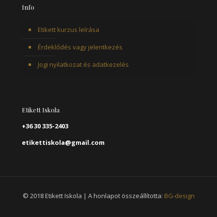
Info
Etikett kurzus leírása
Érdeklődés vagy jelentkezés
Jogi nyilatkozat és adatkezelés
Etikett Iskola
+36 30 335-2403
etikettiskola@gmail.com
© 2018 Etikett Iskola | A honlapot összeállította:
BG-design