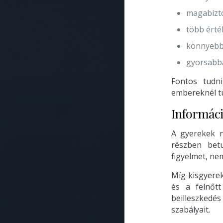
magabizt
több érté
könnyebbe
gyorsabba
Fontos tudni
embereknél tud
Informáci
A gyerekek n
részben bet
figyelmet, nem
Míg kisgyere
és a felnőt
beilleszkedés
szabályait.