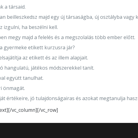
k a társaid.
n beilleszkedsz majd egy új társaságba, új osztályba vagy 
izgulni, ha beszélni kell.
n megy majd a felelés és a megszolalás több ember előtt.
ha gyermeke etikett kurzusra jár?
sajátítja az etikett és az illem alapjait.
jó hangulatú, játékos módszerekkel tanít.
val együtt tanulhat.
i önmagát.
ját értékeire, jó tulajdonságairas és azokat megtanulja hasz
ext][/vc_column][/vc_row]