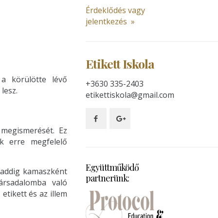
Érdeklődés vagy
jelentkezés »
Etikett Iskola
 a körülötte lévő
+3630 335-2403
lesz.
etikettiskola@gmail.com
 megismerését. Ez
k erre megfelelő
Együttműködő
, addig kamaszként
partnerünk:
ársadalomba való
etikett és az illem