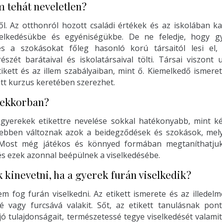
 tehát neveletlen?
ől. Az otthonról hozott családi értékek és az iskolában ka
selkedésükbe és egyéniségükbe. De ne feledje, hogy g
és a szokásokat főleg hasonló korú társaitól lesi el,
észét barátaival és iskolatársaival tölti. Társai viszon
tikett és az illem szabályaiban, mint ő. Kiemelkedő ismere
ett kurzus keretében szerezhet.
rekkorban?
s gyerekek etikettre nevelése sokkal hatékonyabb, mint k
ebben változnak azok a beidegződések és szokások, mel
Most még játékos és könnyed formában megtaníthatjuk 
és ezek azonnal beépülnek a viselkedésébe.
 kinevetni, ha a gyerek furán viselkedik?
 fog furán viselkedni. Az etikett ismerete és az illedel
vé vagy furcsává valakit. Sőt, az etikett tanulásnak pon
 jó tulajdonságait, természetessé tegye viselkedését valami