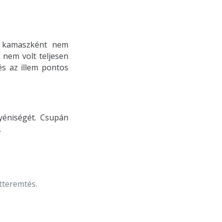
y kamaszként nem
 nem volt teljesen
és az illem pontos
yéniségét. Csupán
.
tteremtés.