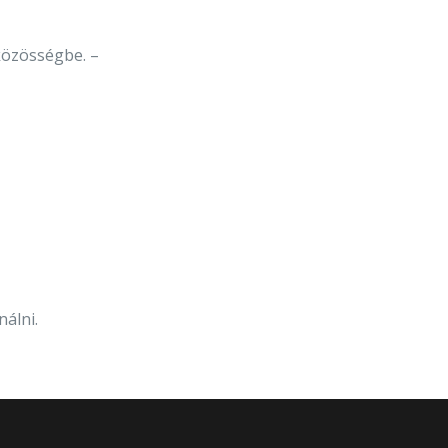
közösségbe. –
nálni.