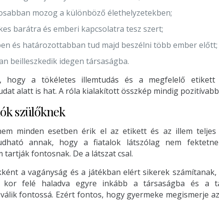
osabban mozog a különböző élethelyzetekben;
kes barátra és emberi kapcsolatra tesz szert;
n és határozottabban tud majd beszélni több ember előtt;
n beilleszkedik idegen társaságba.
, hogy a tökéletes illemtudás és a megfelelő etikett
at alatt is hat. A róla kialakított összkép mindig pozitívabb 
ók szülőknek
em minden esetben érik el az etikett és az illem teljes
udható annak, hogy a fiatalok látszólag nem fektetne
 tartják fontosnak. De a látszat csal.
kként a vagányság és a játékban elért sikerek számítanak
t kor felé haladva egyre inkább a társaságba és a t
 válik fontossá. Ezért fontos, hogy gyermeke megismerje az 