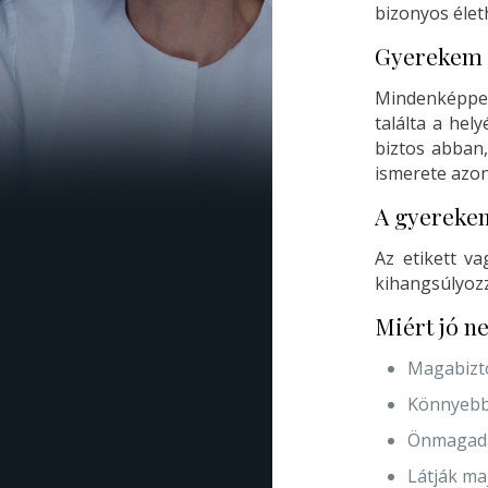
bizonyos életh
Gyerekem b
Mindenképpe
találta a hel
biztos abban,
ismerete azo
A gyerekem
Az etikett v
kihangsúlyozz
Miért jó n
Magabizto
Könnyebbe
Önmagada
Látják maj