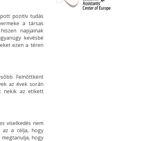
pott pozitív tudás
yermeke a társas
 hiszen napjainak
t ugyanúgy kevésbé
teket ezen a téren
ésőbb. Felnőttként
yek az évek során
nekik az etikett
mes viselkedés nem
t az a célja, hogy
t megtanulja, hogy