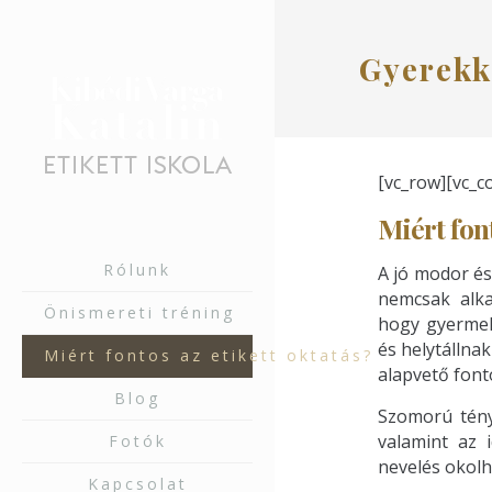
Gyerekk
[vc_row][vc_c
Miért font
Rólunk
A jó modor és
nemcsak alka
Önismereti tréning
hogy gyermek
és helytállnak
Miért fontos az etikett oktatás?
alapvető font
Blog
Szomorú tény
valamint az 
Fotók
nevelés okolh
Kapcsolat