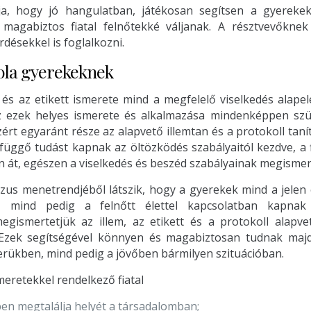
ja, hogy jó hangulatban, játékosan segítsen a gyerek
ó, magabiztos fiatal felnőtekké váljanak. A résztvevőkne
rdésekkel is foglalkozni.
kola gyerekeknek
 és az etikett ismerete mind a megfelelő viselkedés alapel
z ezek helyes ismerete és alkalmazása mindenképpen szük
ért egyaránt része az alapvető illemtan és a protokoll taní
függő tudást kapnak az öltözködés szabályaitól kezdve, a
 át, egészen a viselkedés és beszéd szabályainak megismer
rzus menetrendjéből látszik, hogy a gyerekek mind a jelen é
n, mind pedig a felnőtt élettel kapcsolatban kapnak
gismertetjük az illem, az etikett és a protokoll alapvet
. Ezek segítségével könnyen és magabiztosan tudnak ma
erükben, mind pedig a jövőben bármilyen szituációban.
smeretekkel rendelkező fiatal
n megtalálja helyét a társadalomban;