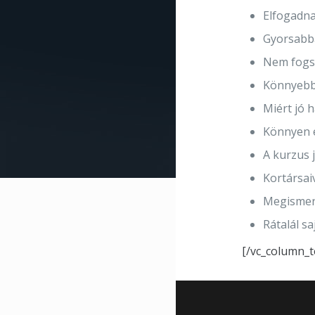
Elfogadna
Gyorsabba
Nem fogsz 
Könnyebbe
Miért jó 
Könnyen el
A kurzus 
Kortársai
Megismer
Rátalál sa
[/vc_column_t