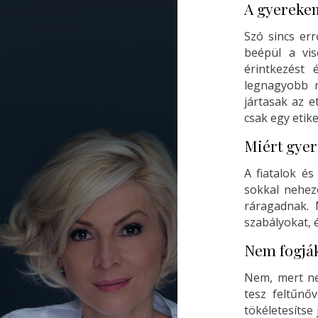
A gyerekem
Szó sincs err
beépül a vi
érintkezést 
legnagyobb r
jártasak az e
csak egy etik
Miért gye
A fiatalok é
sokkal nehez
ráragadnak. 
szabályokat, 
Nem fogják
Nem, mert nem
tesz feltűnő
tökéletesítse