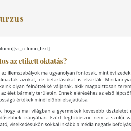
urzus
olumn][vc_column_text]
os az etikett oktatás?
 az illemszabályok ma ugyanolyan fontosak, mint évtizedekk
lmazták azokat, de betartásukat is elvárták. Mindannyia
eink olyan felnőttekké váljanak, akik magabiztosan terem
 az élet bármely területén. Ennek eléréséhez az első lépcsőf
osságú értékek minél előbbi elsajátítása.
, hogy a mai világban a gyermekek kevesebb tiszteletet
idősebbek irányában. Ezért legtöbbször nem a szülői v
ató, viselkedésükön sokkal inkább a média negatív befolyás