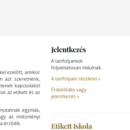
Jelentkezés
A tanfolyamok
folyamatosan indulnak.
el ezelőtt, amikor
A tanfolyam részletei »
n azt szeretnénk,
tenek kapcsolatot
Érdeklődés vagy
ok az etikett és az
jelentkezés »
 mutatnak egymás,
agy az intézményi
a érződik.
Etikett Iskola