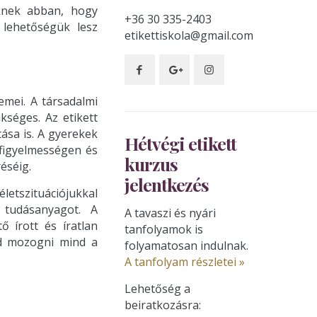
eknek abban, hogy
+36 30 335-2403
k lehetőségük lesz
etikettiskola@gmail.com
emei. A társadalmi
séges. Az etikett
tása is. A gyerekek
Hétvégi etikett
 figyelmességen és
kurzus
éséig.
jelentkezés
letszituációjukkal
 tudásanyagot. A
A tavaszi és nyári
ő írott és íratlan
tanfolyamok is
jd mozogni mind a
folyamatosan indulnak.
A tanfolyam részletei »
Lehetőség a
beiratkozásra: