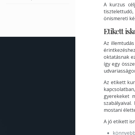
A kurzus cél
tisztelettud
önismereti ké
Etikett is
Az illemtudás
érintkezéshe
oktatásnak ez
így egy össze
udvariasságon
Az etikett ku
kapcsolatba
gyerekeket me
szabályaival
mostani élett
A jó etikett i
könnyebbe