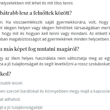
elyzetekben mit lehet és mit tilos tenni.
átrabb lesz a felnőttek között?
n. Ha visszaemlékszik saját gyermekkorára, volt, hog
yét idegen helyen vagy idegen felnőttek társaságában mert
 hogy mit és hogyan kell tenni vagy mondani. Az etikett 
nban magabiztosságot ad gyermekének minden helyzetben.
 más képet fog mutatni magáról?
agy az illem helyes használata nem változtatja meg az eg
a a jó tulajdonságait és segít levetkőzni a rossz szokásokat
eked?
sabb leszel.
n szerzel barátokat és könnyebben megy majd a kapcsola
t adhatod.
d a jó tulajdonságaidat.