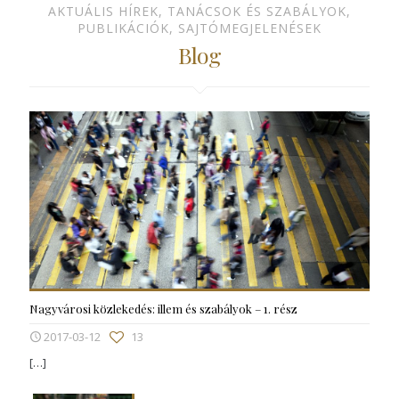
AKTUÁLIS HÍREK, TANÁCSOK ÉS SZABÁLYOK,
PUBLIKÁCIÓK, SAJTÓMEGJELENÉSEK
Blog
Nagyvárosi közlekedés: illem és szabályok – 1. rész
2017-03-12
13
[…]