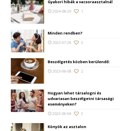
Gyakori hibák a vacsoraasztalnál
2024-08-29
1
Minden rendben?
2023-07-26
2
Beszélgetés közben kerülendő:
2023-06-08
2
Hogyan lehet társalogni és
udvariasan beszélgetni társasági
eseményeken?
2023-06-04
2
Könyök az asztalon