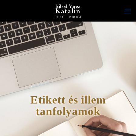
Etikett és illem
tanfolyamok