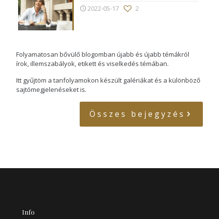
2022-05-17
2
Folyamatosan bővülő blogomban újabb és újabb témákról
írok, illemszabályok, etikett és viselkedés témában.
Itt gyűjtöm a tanfolyamokon készült galériákat és a különböző
sajtómegjelenéseket is.
Összes bejegyzés
Info