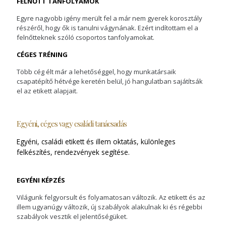
FELNŐTT TANFOLYAMOK
Egyre nagyobb igény merült fel a már nem gyerek korosztály
részéről, hogy ők is tanulni vágynának. Ezért indítottam el a
felnőtteknek szóló csoportos tanfolyamokat.
CÉGES TRÉNING
Több cég élt már a lehetőséggel, hogy munkatársaik
csapatépítő hétvége keretén belül, jó hangulatban sajátítsák
el az etikett alapjait.
Egyéni, céges vagy családi tanácsadás
Egyéni, családi etikett és illem oktatás, különleges
felkészítés, rendezvények segítése.
EGYÉNI KÉPZÉS
Világunk felgyorsult és folyamatosan változik. Az etikett és az
illem ugyanúgy változik, új szabályok alakulnak ki és régebbi
szabályok vesztik el jelentőségüket.