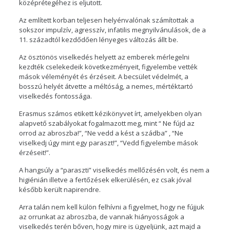
középrétegéhez is eljutott.
Az említett korban teljesen helyénvalónak számítottak a
sokszor impulzív, agresszív, infatilis megnyilvánulások, de a
11. századtól kezdődően lényeges változás állt be.
Az ösztönös viselkedés helyett az emberek mérlegelni
kezdték cselekedeik következményeit, figyelembe vették
mások véleményét és érzéseit. A becsület védelmét, a
bosszú helyét átvette a méltóság, a nemes, mértéktartó
viselkedés fontossága.
Erasmus számos etikett kézikönyvet írt, amelyekben olyan
alapvető szabályokat fogalmazott meg, mint “ Ne fújd az
orrod az abroszba!”, “Ne vedd a kést a szádba” , “Ne
viselkedj úgy mint egy paraszt!”, “Vedd figyelembe mások
érzéseit!”.
A hangsúly a “paraszti” viselkedés mellőzésén volt, és nem a
higiénián illetve a fertőzések elkerülésén, ez csak jóval
később került napirendre.
Arra talán nem kell külön felhívni a figyelmet, hogy ne fújjuk
az orrunkat az abroszba, de vannak hiányosságok a
viselkedés terén bőven, hogy mire is ügyeljünk, azt majd a