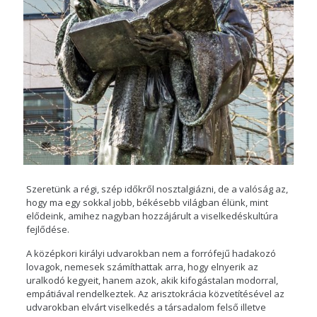
Szeretünk a régi, szép időkről nosztalgiázni, de a valóság az,
hogy ma egy sokkal jobb, békésebb világban élünk, mint
elődeink, amihez nagyban hozzájárult a viselkedéskultúra
fejlődése.
A középkori királyi udvarokban nem a forrófejű hadakozó
lovagok, nemesek számíthattak arra, hogy elnyerik az
uralkodó kegyeit, hanem azok, akik kifogástalan modorral,
empátiával rendelkeztek. Az arisztokrácia közvetítésével az
udvarokban elvárt viselkedés a társadalom felső illetve