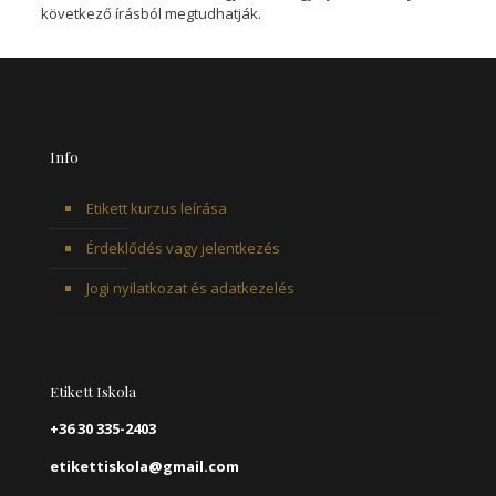
következő írásból megtudhatják.
Info
Etikett kurzus leírása
Érdeklődés vagy jelentkezés
Jogi nyilatkozat és adatkezelés
Etikett Iskola
+36 30 335-2403
etikettiskola@gmail.com