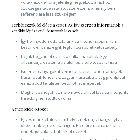
voltak azok ahol a jelenleg megcélzott álláshoz
szükséges tapasztalatot szereztem, amennyiben
referenciára lesz szükségem?
Térképezzük fel előre a céget. Az így szerzett információk a
későbbi lépéseknél fontosak lesznek.
Így könnyedén oda találunk az interjú napján, nem
késünk el. Ez az egyik legfontosabb etikett szabály.
Látjuk hogyan öltöznek az alkalmazottak. Egy
állásinterjú esetén a az alul- és a túlöltözés is hiba.
Ismertető anyagokat kérhetünk a recepción, amelyek
hasznosak lehetnek. Legyünk tisztába a cég profiljával
és az adott területen betöltött szerepével.
Megkérdezhetjük az illető nevét, akivel lesz az interjúnk,
ha addig nem tudtuk volna.
A megfelelő öltözet
Egyes munkáltatók nem helyeznek nagy hangsúlyt az
öltözetünkre, de sokan igen. Ha előre utánanéztünk
ennek, jól választhatunk öltözéket.