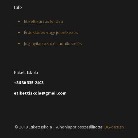
Info
Etikett kurzus leírása
Érdeklődés vagy jelentkezés
Jogi nyilatkozat és adatkezelés
Etikett Iskola
+36 30 335-2403
etikettiskola@gmail.com
© 2018 Etikett Iskola | A honlapot összeállította:
BG-design