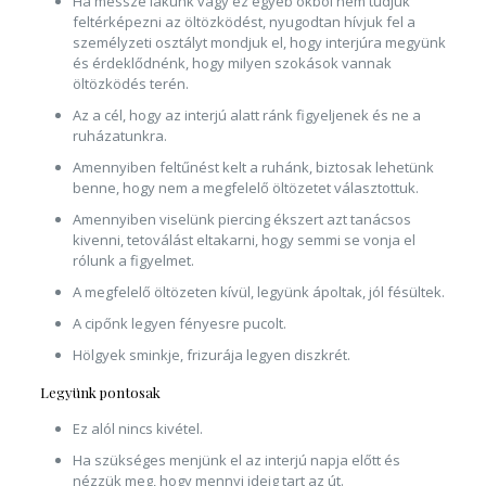
Ha messze lakunk vagy ez egyéb okból nem tudjuk
feltérképezni az öltözködést, nyugodtan hívjuk fel a
személyzeti osztályt mondjuk el, hogy interjúra megyünk
és érdeklődnénk, hogy milyen szokások vannak
öltözködés terén.
Az a cél, hogy az interjú alatt ránk figyeljenek és ne a
ruházatunkra.
Amennyiben feltűnést kelt a ruhánk, biztosak lehetünk
benne, hogy nem a megfelelő öltözetet választottuk.
Amennyiben viselünk piercing ékszert azt tanácsos
kivenni, tetoválást eltakarni, hogy semmi se vonja el
rólunk a figyelmet.
A megfelelő öltözeten kívül, legyünk ápoltak, jól fésültek.
A cipőnk legyen fényesre pucolt.
Hölgyek sminkje, frizurája legyen diszkrét.
Legyünk pontosak
Ez alól nincs kivétel.
Ha szükséges menjünk el az interjú napja előtt és
nézzük meg, hogy mennyi ideig tart az út.