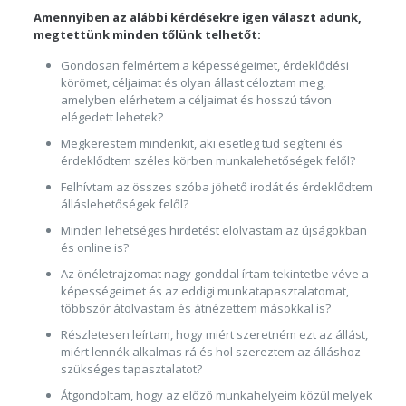
Amennyiben az alábbi kérdésekre igen választ adunk,
megtettünk minden tőlünk telhetőt:
Gondosan felmértem a képességeimet, érdeklődési
körömet, céljaimat és olyan állast céloztam meg,
amelyben elérhetem a céljaimat és hosszú távon
elégedett lehetek?
Megkerestem mindenkit, aki esetleg tud segíteni és
érdeklődtem széles körben munkalehetőségek felől?
Felhívtam az összes szóba jöhető irodát és érdeklődtem
álláslehetőségek felől?
Minden lehetséges hirdetést elolvastam az újságokban
és online is?
Az önéletrajzomat nagy gonddal írtam tekintetbe véve a
képességeimet és az eddigi munkatapasztalatomat,
többször átolvastam és átnézettem másokkal is?
Részletesen leírtam, hogy miért szeretném ezt az állást,
miért lennék alkalmas rá és hol szereztem az álláshoz
szükséges tapasztalatot?
Átgondoltam, hogy az előző munkahelyeim közül melyek