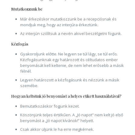
Mutatkozzunk be
Már érkezéskor mutatkozzunk be a recepciósnak és
mondjuk meg, hogy az interjúra érkeztünk.
Az interjún szólítsuk a nevén akivel beszélgetni fogunk.
Kézfogás
Gyakoroljunk előtte. Ne legyen se túl lágy, se túl erős.
Kézfogásunknak egy határozott és céltudatos ember
benyomását kell keltenie, de nem lehet erősebb a másik
félnél.
Legyen határozott a kézfogásunk és nézzünk a másik
szemébe.
Hogyan keltsünk jó benyomást a helyes etikett használatával?
Bemutatkozáskor fogjunk kezet.
Köszönjünk teljes értékűen. A „Jó napot” nem kelt jó első
benyomást a „Jó napot kívánok!” helyett.
Csak akkor üljünk le ha erre megkérnek.