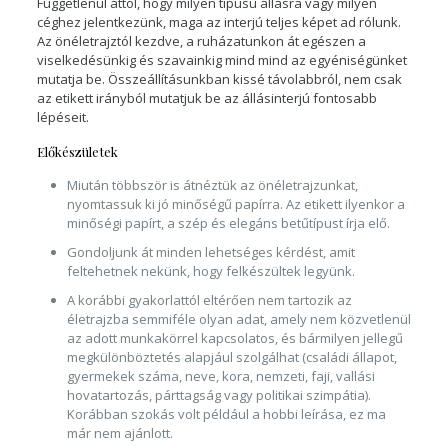
Függetlenül attól, hogy milyen típusú állásra vagy milyen
céghez jelentkezünk, maga az interjú teljes képet ad rólunk.
Az önéletrajztól kezdve, a ruházatunkon át egészen a
viselkedésünkig és szavainkig mind mind az egyéniségünket
mutatja be. Összeállításunkban kissé távolabbról, nem csak
az etikett irányból mutatjuk be az állásinterjú fontosabb
lépéseit.
Előkészületek
Miután többször is átnéztük az önéletrajzunkat,
nyomtassuk ki jó minőségű papírra. Az etikett ilyenkor a
minőségi papírt, a szép és elegáns betűtípust írja elő.
Gondoljunk át minden lehetséges kérdést, amit
feltehetnek nekünk, hogy felkészültek legyünk.
A korábbi gyakorlattól eltérően nem tartozik az
életrajzba semmiféle olyan adat, amely nem közvetlenül
az adott munkakörrel kapcsolatos, és bármilyen jellegű
megkülönböztetés alapjául szolgálhat (családi állapot,
gyermekek száma, neve, kora, nemzeti, faji, vallási
hovatartozás, párttagság vagy politikai szimpátia).
Korábban szokás volt például a hobbi leírása, ez ma
már nem ajánlott.