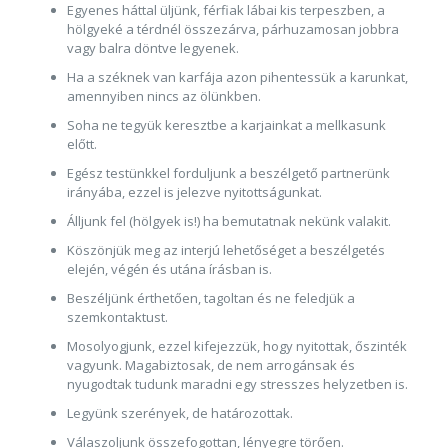
Egyenes háttal üljünk, férfiak lábai kis terpeszben, a
hölgyeké a térdnél összezárva, párhuzamosan jobbra
vagy balra döntve legyenek.
Ha a széknek van karfája azon pihentessük a karunkat,
amennyiben nincs az ölünkben.
Soha ne tegyük keresztbe a karjainkat a mellkasunk
előtt.
Egész testünkkel forduljunk a beszélgető partnerünk
irányába, ezzel is jelezve nyitottságunkat.
Álljunk fel (hölgyek is!) ha bemutatnak nekünk valakit.
Köszönjük meg az interjú lehetőséget a beszélgetés
elején, végén és utána írásban is.
Beszéljünk érthetően, tagoltan és ne feledjük a
szemkontaktust.
Mosolyogjunk, ezzel kifejezzük, hogy nyitottak, őszinték
vagyunk. Magabiztosak, de nem arrogánsak és
nyugodtak tudunk maradni egy stresszes helyzetben is.
Legyünk szerények, de határozottak.
Válaszoljunk összefogottan, lényegre törően.