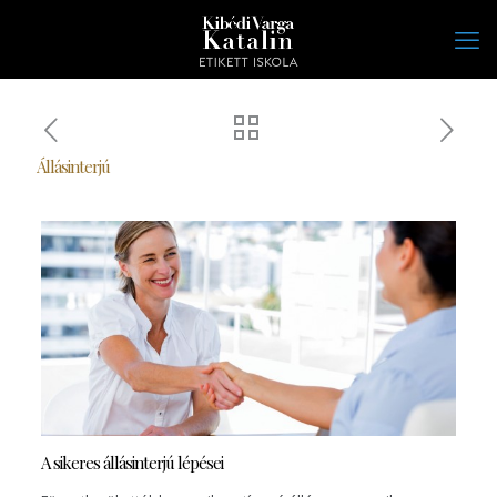
Állásinterjú
A sikeres állásinterjú lépései