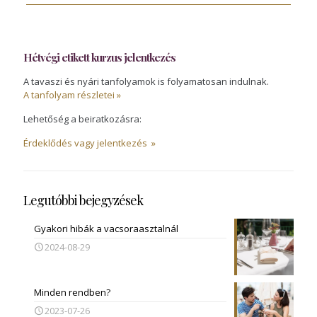
Hétvégi etikett kurzus jelentkezés
A tavaszi és nyári tanfolyamok is folyamatosan indulnak.
A tanfolyam részletei »
Lehetőség a beiratkozásra:
Érdeklődés vagy jelentkezés »
Legutóbbi bejegyzések
Gyakori hibák a vacsoraasztalnál
2024-08-29
Minden rendben?
2023-07-26