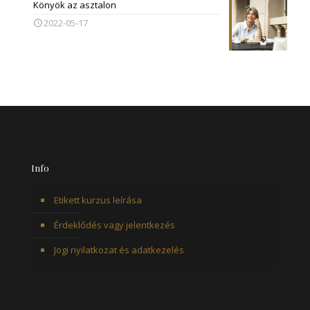
Könyök az asztalon
2022-05-17
Info
Etikett kurzus leírása
Érdeklődés vagy jelentkezés
Jogi nyilatkozat és adatkezelés