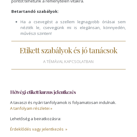
pontot tehetünk a reménytelen vitákra.
Betartandó szabályok:
Ha a csevegést a szellem legnagyobb óriásai sem
nézték le, csevegjünk mi is elegánsan, könnyedén,
művészi szinten!
Etikett szabályok és jó tanácsok
A TÉMÁVAL KAPCSOLATBAN
Hétvégi etikett kurzus jelentkezés
A tavaszi és nyári tanfolyamok is folyamatosan indulnak.
A tanfolyam részletei »
Lehetőség a beiratkozásra:
Érdeklődés vagy jelentkezés »