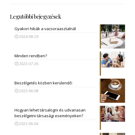
Legutóbbi bejegyzések
Gyakori hibák a vacsoraasztalnál
2024-08-29
Minden rendben?
2023-07-26
Beszélgetés közben kerülendő:
2023-06-08
Hogyan lehet társalogni és udvariasan
beszélgetni társasági eseményeken?
2023-06-04