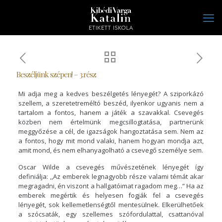
Beszéljünk szépen! – 3.rész
Mi adja meg a kedves beszélgetés lényegét? A sziporkázó
szellem, a szeretetreméltó beszéd, ilyenkor ugyanis nem a
tartalom a fontos, hanem a játék a szavakkal. Csevegés
közben nem értelmünk megcsillogtatása, partnerünk
meggyőzése a cél, de igazságok hangoztatása sem. Nem az
a fontos, hogy mit mond valaki, hanem hogyan mondja azt,
amit mond, és nem elhanyagolható a csevegő személye sem.
Oscar Wilde a csevegés művészetének lényegét így
definiálja: ,,Az emberek legnagyobb része valami témát akar
megragadni, én viszont a hallgatóimat ragadom meg…” Ha az
emberek megértik és helyesen fogják fel a csevegés
lényegét, sok kellemetlenségtől mentesülnek. Elkerülhetőek
a szócsaták, egy szellemes szófordulattal, csattanóval