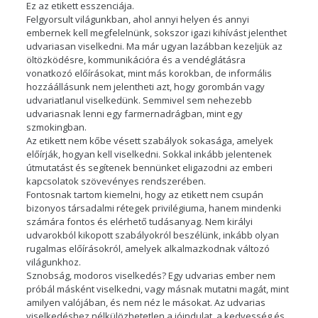
Ez az etikett esszenciája.
Felgyorsult világunkban, ahol annyi helyen és annyi
embernek kell megfelelnünk, sokszor igazi kihívást jelenthet
udvariasan viselkedni. Ma már ugyan lazábban kezeljük az
öltözködésre, kommunikációra és a vendéglátásra
vonatkozó előírásokat, mint más korokban, de informális
hozzáállásunk nem jelentheti azt, hogy gorombán vagy
udvariatlanul viselkedünk. Semmivel sem nehezebb
udvariasnak lenni egy farmernadrágban, mint egy
szmokingban.
Az etikett nem kőbe vésett szabályok sokasága, amelyek
előírják, hogyan kell viselkedni. Sokkal inkább jelentenek
útmutatást és segítenek bennünket eligazodni az emberi
kapcsolatok szövevényes rendszerében.
Fontosnak tartom kiemelni, hogy az etikett nem csupán
bizonyos társadalmi rétegek privilégiuma, hanem mindenki
számára fontos és elérhető tudásanyag. Nem királyi
udvarokból kikopott szabályokról beszélünk, inkább olyan
rugalmas előírásokról, amelyek alkalmazkodnak változó
világunkhoz.
Sznobság, modoros viselkedés? Egy udvarias ember nem
próbál másként viselkedni, vagy másnak mutatni magát, mint
amilyen valójában, és nem néz le másokat. Az udvarias
viselkedéshez nélkülözhetetlen a jóindulat, a kedvesség és