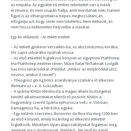
az empátia. Az együttérző ember tekintettel van a másik
érzéseire, és nem csupán hallja, amit mondanak neki, hanem
figyel is az elhangzottakra. Képes megbocsátani, és
elfogadja azt, hogy senki sem tökéletes. Nem ítélkezik, és
nem hozza kellemetlen helyzetbe a másikat.
Egy kis időutazás – Az etikett eredete
– Az etikett gyökerei Versailles-ba, az abszolutizmus korába,
XIV. Lajos udvarába nyúlnak vissza.
– Az első etikettel foglalkozó könyvet az egyiptomi Ptahhotep
írta Ptahhotep intelmei címen. Műve fiatal férfiaknak szolgált
hasznos tanácsokkal. (Például: „Amikor az elöljáróddal ülsz,
nevess, amikor ő nevet!”)
– Theognisz görög bölcs a tanítványa számára írt étkezési
illemtant az i. e. 6. században.
– A spártai Khilón létrehozta a magas állami tisztségeket
betöltő alkalmazottakat ellenőrző pozíciót. Khilón a
hagyomány szerint Spárta ephorosza volt i. e. 556-ban,
Damagetosz fia, a hét bölcs egyike.
– Egy milánói szerzetes, Bonvicino da Riva írta meg 1290-ben
az első könyvet, amely kizárólag az étkezési etikettel
foglalkozik. Művében olyan alapszabályokat fogalmaz meg,
amelyek ma is érvényesek. (Például: „Ne igyál és egyél