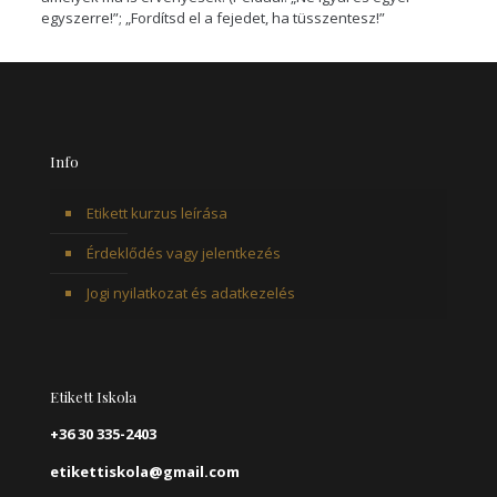
egyszerre!”; „Fordítsd el a fejedet, ha tüsszentesz!”
Info
Etikett kurzus leírása
Érdeklődés vagy jelentkezés
Jogi nyilatkozat és adatkezelés
Etikett Iskola
+36 30 335-2403
etikettiskola@gmail.com