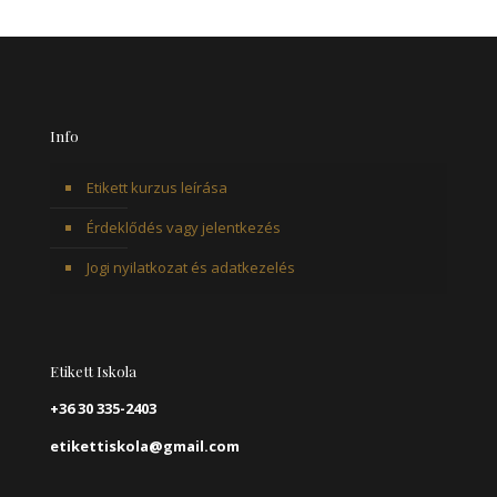
Info
Etikett kurzus leírása
Érdeklődés vagy jelentkezés
Jogi nyilatkozat és adatkezelés
Etikett Iskola
+36 30 335-2403
etikettiskola@gmail.com