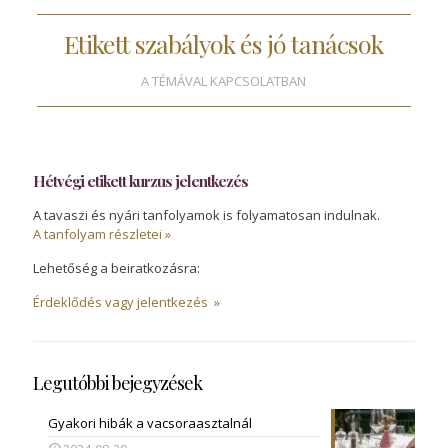
Etikett szabályok és jó tanácsok
A TÉMÁVAL KAPCSOLATBAN
Hétvégi etikett kurzus jelentkezés
A tavaszi és nyári tanfolyamok is folyamatosan indulnak.
A tanfolyam részletei »
Lehetőség a beiratkozásra:
Érdeklődés vagy jelentkezés »
Legutóbbi bejegyzések
Gyakori hibák a vacsoraasztalnál