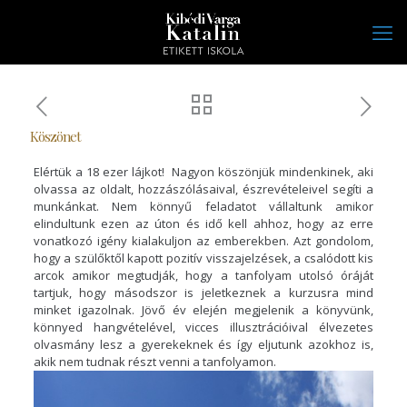
Köszönet
Elértük a 18 ezer lájkot! Nagyon köszönjük mindenkinek, aki
olvassa az oldalt, hozzászólásaival, észrevételeivel segíti a
munkánkat. Nem könnyű feladatot vállaltunk amikor
elindultunk ezen az úton és idő kell ahhoz, hogy az erre
vonatkozó igény kialakuljon az emberekben. Azt gondolom,
hogy a szülőktől kapott pozitív visszajelzések, a csalódott kis
arcok amikor megtudják, hogy a tanfolyam utolsó óráját
tartjuk, hogy másodszor is jeletkeznek a kurzusra mind
minket igazolnak. Jövő év elején megjelenik a könyvünk,
könnyed hangvételével, vicces illusztrációival élvezetes
olvasmány lesz a gyerekeknek és így eljutunk azokhoz is,
akik nem tudnak részt venni a tanfolyamon.