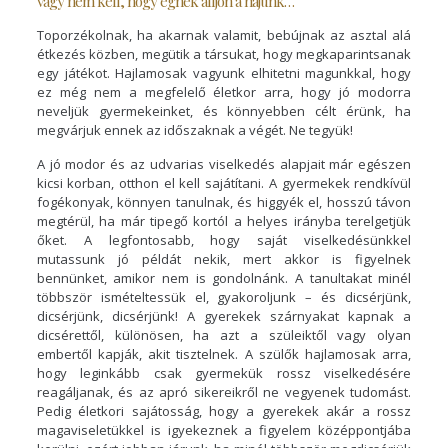
vagy nem kell, hogy égnek álljon a hajunk…
Toporzékolnak, ha akarnak valamit, bebújnak az asztal alá
étkezés közben, megütik a társukat, hogy megkaparintsanak
egy játékot. Hajlamosak vagyunk elhitetni magunkkal, hogy
ez még nem a megfelelő életkor arra, hogy jó modorra
neveljük gyermekeinket, és könnyebben célt érünk, ha
megvárjuk ennek az időszaknak a végét. Ne tegyük!
A jó modor és az udvarias viselkedés alapjait már egészen
kicsi korban, otthon el kell sajátítani. A gyermekek rendkívül
fogékonyak, könnyen tanulnak, és higgyék el, hosszú távon
megtérül, ha már tipegő kortól a helyes irányba terelgetjük
őket. A legfontosabb, hogy saját viselkedésünkkel
mutassunk jó példát nekik, mert akkor is figyelnek
bennünket, amikor nem is gondolnánk. A tanultakat minél
többször ismételtessük el, gyakoroljunk – és dicsérjünk,
dicsérjünk, dicsérjünk! A gyerekek szárnyakat kapnak a
dicsérettől, különösen, ha azt a szüleiktől vagy olyan
embertől kapják, akit tisztelnek. A szülők hajlamosak arra,
hogy leginkább csak gyermekük rossz viselkedésére
reagáljanak, és az apró sikereikről ne vegyenek tudomást.
Pedig életkori sajátosság, hogy a gyerekek akár a rossz
magaviseletükkel is igyekeznek a figyelem középpontjába