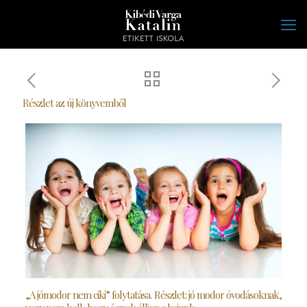
Részlet az új könyvemből
„A jómodor nem ciki” folytatása. Részlet: jó modor óvodásoknak,