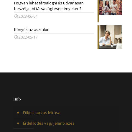
Hogyan lehet társalogni és udvariasan
beszélgetni társasági eseményeken?
2023-06-04
Könyök az asztalon
2022-05-17
Info
Etikett kurzus leírása
Érdeklődés vagy jelentkezés