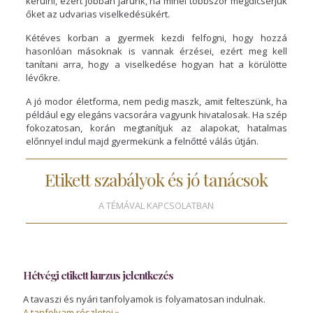
kerülni, ezért jobban járunk, ha minél többször megdicsérjük
őket az udvarias viselkedésükért.
Kétéves korban a gyermek kezdi felfogni, hogy hozzá
hasonlóan másoknak is vannak érzései, ezért meg kell
tanítani arra, hogy a viselkedése hogyan hat a körülötte
lévőkre.
A jó modor életforma, nem pedig maszk, amit felteszünk, ha
például egy elegáns vacsorára vagyunk hivatalosak. Ha szép
fokozatosan, korán megtanítjuk az alapokat, hatalmas
előnnyel indul majd gyermekünk a felnőtté válás útján.
Etikett szabályok és jó tanácsok
A TÉMÁVAL KAPCSOLATBAN
Hétvégi etikett kurzus jelentkezés
A tavaszi és nyári tanfolyamok is folyamatosan indulnak.
A tanfolyam részletei »