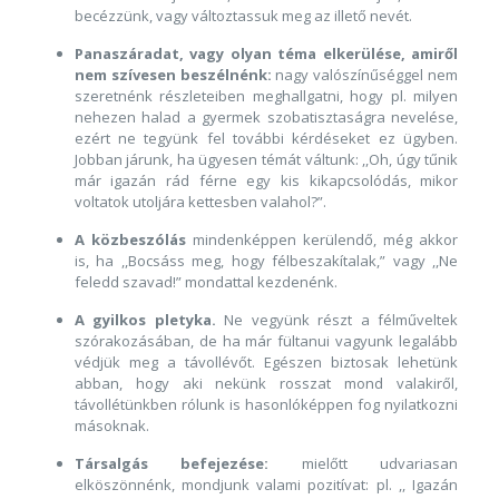
becézzünk, vagy változtassuk meg az illető nevét.
Panaszáradat, vagy olyan téma elkerülése, amiről
nem szívesen beszélnénk:
nagy valószínűséggel nem
szeretnénk részleteiben meghallgatni, hogy pl. milyen
nehezen halad a gyermek szobatisztaságra nevelése,
ezért ne tegyünk fel további kérdéseket ez ügyben.
Jobban járunk, ha ügyesen témát váltunk: ,,Oh, úgy tűnik
már igazán rád férne egy kis kikapcsolódás, mikor
voltatok utoljára kettesben valahol?”.
A közbeszólás
mindenképpen kerülendő, még akkor
is, ha ,,Bocsáss meg, hogy félbeszakítalak,” vagy ,,Ne
feledd szavad!” mondattal kezdenénk.
A gyilkos pletyka.
Ne vegyünk részt a félműveltek
szórakozásában, de ha már fültanui vagyunk legalább
védjük meg a távollévőt. Egészen biztosak lehetünk
abban, hogy aki nekünk rosszat mond valakiről,
távollétünkben rólunk is hasonlóképpen fog nyilatkozni
másoknak.
Társalgás befejezése:
mielőtt udvariasan
elköszönnénk, mondjunk valami pozitívat: pl. ,, Igazán