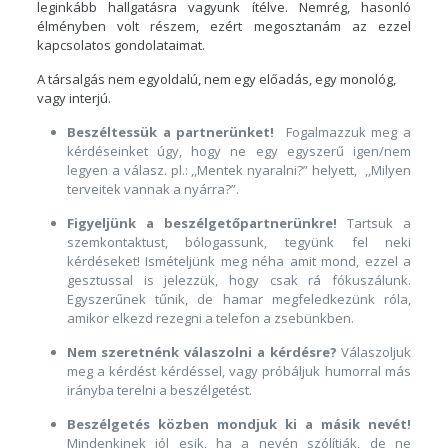
leginkább hallgatásra vagyunk ítélve. Nemrég, hasonló
élményben volt részem, ezért megosztanám az ezzel
kapcsolatos gondolataimat.
A társalgás nem egyoldalú, nem egy előadás, egy monológ,
vagy interjú.
Beszéltessük a partnerünket!
Fogalmazzuk meg a
kérdéseinket úgy, hogy ne egy egyszerű igen/nem
legyen a válasz. pl.: ,,Mentek nyaralni?” helyett, ,,Milyen
terveitek vannak a nyárra?”.
Figyeljünk a beszélgetőpartnerünkre!
Tartsuk a
szemkontaktust, bólogassunk, tegyünk fel neki
kérdéseket! Ismételjünk meg néha amit mond, ezzel a
gesztussal is jelezzük, hogy csak rá fókuszálunk.
Egyszerűnek tűnik, de hamar megfeledkezünk róla,
amikor elkezd rezegni a telefon a zsebünkben.
Nem szeretnénk válaszolni a kérdésre?
Válaszoljuk
meg a kérdést kérdéssel, vagy próbáljuk humorral más
irányba terelni a beszélgetést.
Beszélgetés közben mondjuk ki a másik nevét!
Mindenkinek jól esik, ha a nevén szólítják, de ne