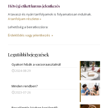
Hétvégi etikett kurzus jelentkezés
A tavaszi és nyári tanfolyamok is folyamatosan indulnak.
A tanfolyam részletei »
Lehetőség a beiratkozásra:
Érdeklődés vagy jelentkezés »
Legutóbbi bejegyzések
Gyakori hibák a vacsoraasztalnál
2024-08-29
Minden rendben?
2023-07-26
Beszélgetés közben kerülendő: