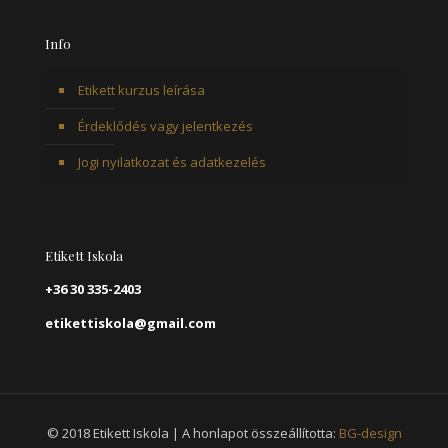
Info
Etikett kurzus leírása
Érdeklődés vagy jelentkezés
Jogi nyilatkozat és adatkezelés
Etikett Iskola
+36 30 335-2403
etikettiskola@gmail.com
© 2018 Etikett Iskola | A honlapot összeállította:
BG-design