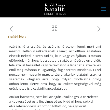
Családi kör 1.
Azért is jó a család, és azért is jó otthon lenni, mert ami
máshol illetlen viselkedésnek számít, azt otthon általában
elnézik neked, hiszen tudják, ki is vagy valójában. Biztosan
előfordult már, hogy becsaptad az ajtót a nővéred orra előtt,
tele szájjal beszéltél vagy felrakhatod a lábadat a székre, és
ettől még másnap is ugyanúgy fog szeretni mindenki. Ezzel
persze nem hasonló magatartásra akarlak bíztatni, csak rá
szeretnék világítani arra, hogy milyen csodálatos dolog
otthon lenni, illetve arra, hogy az etikett segítségével még
erősítheted is a családi kapcsolataidat.
Amikor hazaérsz, nem kell az ajtón kívül hagyni a tiszteletet,
a kedvességet és a figyelmességet. Hidd el, hogy sokkal
élvezetesebb lesz az otthon töltött idő, ha egy kicsit