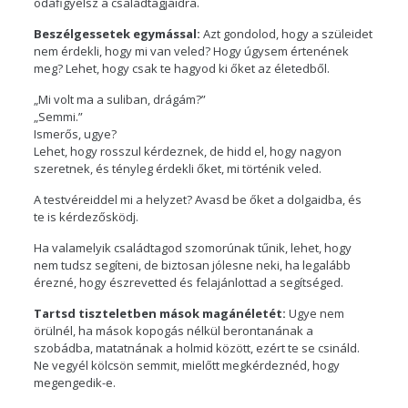
odafigyelsz a családtagjaidra.
Beszélgessetek egymással:
Azt gondolod, hogy a szüleidet
nem érdekli, hogy mi van veled? Hogy úgysem értenének
meg? Lehet, hogy csak te hagyod ki őket az életedből.
„Mi volt ma a suliban, drágám?”
„Semmi.”
Ismerős, ugye?
Lehet, hogy rosszul kérdeznek, de hidd el, hogy nagyon
szeretnek, és tényleg érdekli őket, mi történik veled.
A testvéreiddel mi a helyzet? Avasd be őket a dolgaidba, és
te is kérdezősködj.
Ha valamelyik családtagod szomorúnak tűnik, lehet, hogy
nem tudsz segíteni, de biztosan jólesne neki, ha legalább
érezné, hogy észrevetted és felajánlottad a segítséged.
Tartsd tiszteletben mások magánéletét:
Ugye nem
örülnél, ha mások kopogás nélkül berontanának a
szobádba, matatnának a holmid között, ezért te se csináld.
Ne vegyél kölcsön semmit, mielőtt megkérdeznéd, hogy
megengedik-e.