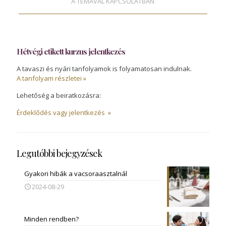
A TÉMÁVAL KAPCSOLATBAN
Hétvégi etikett kurzus jelentkezés
A tavaszi és nyári tanfolyamok is folyamatosan indulnak.
A tanfolyam részletei »
Lehetőség a beiratkozásra:
Érdeklődés vagy jelentkezés »
Legutóbbi bejegyzések
Gyakori hibák a vacsoraasztalnál
2024-08-29
Minden rendben?