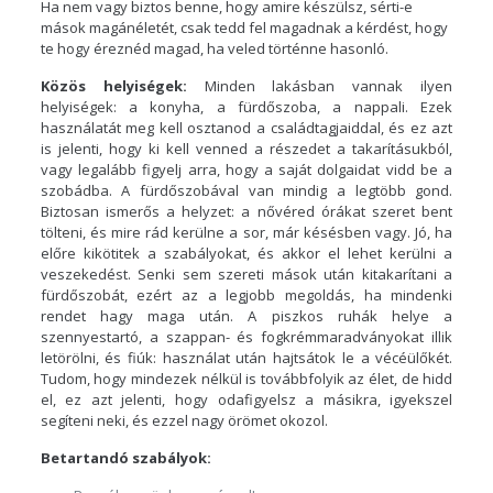
Ha nem vagy biztos benne, hogy amire készülsz, sérti-e
mások magánéletét, csak tedd fel magadnak a kérdést, hogy
te hogy éreznéd magad, ha veled történne hasonló.
Közös helyiségek:
Minden lakásban vannak ilyen
helyiségek: a konyha, a fürdőszoba, a nappali. Ezek
használatát meg kell osztanod a családtagjaiddal, és ez azt
is jelenti, hogy ki kell venned a részedet a takarításukból,
vagy legalább figyelj arra, hogy a saját dolgaidat vidd be a
szobádba. A fürdőszobával van mindig a legtöbb gond.
Biztosan ismerős a helyzet: a nővéred órákat szeret bent
tölteni, és mire rád kerülne a sor, már késésben vagy. Jó, ha
előre kikötitek a szabályokat, és akkor el lehet kerülni a
veszekedést. Senki sem szereti mások után kitakarítani a
fürdőszobát, ezért az a legjobb megoldás, ha mindenki
rendet hagy maga után. A piszkos ruhák helye a
szennyestartó, a szappan- és fogkrémmaradványokat illik
letörölni, és fiúk: használat után hajtsátok le a vécéülőkét.
Tudom, hogy mindezek nélkül is továbbfolyik az élet, de hidd
el, ez azt jelenti, hogy odafigyelsz a másikra, igyekszel
segíteni neki, és ezzel nagy örömet okozol.
Betartandó szabályok: