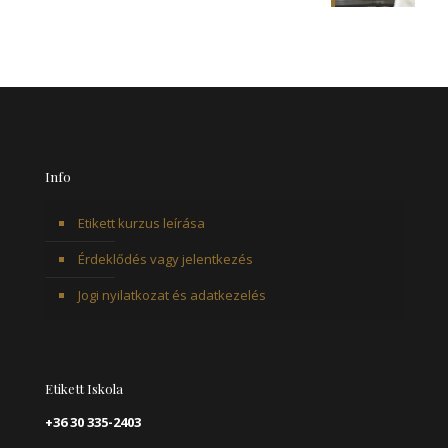
Info
Etikett kurzus leírása
Érdeklődés vagy jelentkezés
Jogi nyilatkozat és adatkezelés
Etikett Iskola
+36 30 335-2403