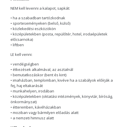
NEM kell levenni a kalapot, sapkát:
• ha a szabadban tartózkodnak
• sporteseményeken (belső, külső)
• közlekedési eszközökön
• középületekben (posta, repülőtér, hotel, irodaépületek
előcsarnoka)
• liftben
LE kell venni:
• vendégségben
• étkezések alkalmával, az asztalnál
• bemutatkozáskor (bent és kint)
• imaházban, templomban, kivéve ha a szabályok előírják a
fej, haj eltakarását
• munkahelyen, irodában
• középületekben (oktatási intézmények, könyvtár, bíróság,
önkormányzat)
• étteremben, kávéházakban
• moziban vagy bármilyen előadás alatt
• a nemzeti himnusz alatt