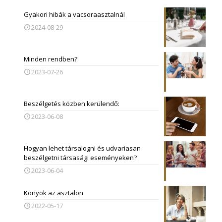
Gyakori hibák a vacsoraasztalnál
2024-08-29
Minden rendben?
2023-07-26
Beszélgetés közben kerülendő:
2023-06-08
Hogyan lehet társalogni és udvariasan
beszélgetni társasági eseményeken?
2023-06-04
Könyök az asztalon
2022-05-17