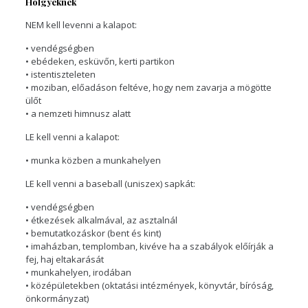
Hölgyeknek
NEM kell levenni a kalapot:
• vendégségben
• ebédeken, esküvőn, kerti partikon
• istentiszteleten
• moziban, előadáson feltéve, hogy nem zavarja a mögötte
ülőt
• a nemzeti himnusz alatt
LE kell venni a kalapot:
• munka közben a munkahelyen
LE kell venni a baseball (uniszex) sapkát:
• vendégségben
• étkezések alkalmával, az asztalnál
• bemutatkozáskor (bent és kint)
• imaházban, templomban, kivéve ha a szabályok előírják a
fej, haj eltakarását
• munkahelyen, irodában
• középületekben (oktatási intézmények, könyvtár, bíróság,
önkormányzat)