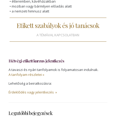
• étteremben, kávéházakban
• moziban vagy bármilyen előadás alatt
• a nemzeti himnusz alatt
Etikett szabályok és jó tanácsok
A TÉMÁVAL KAPCSOLATBAN
Hétvégi etikett kurzus jelentkezés
A tavaszi és nyári tanfolyamok is folyamatosan indulnak.
A tanfolyam részletei »
Lehetőség a beiratkozásra:
Érdeklődés vagy jelentkezés »
Legutóbbi bejegyzések