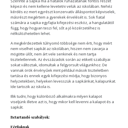
Szerinte a sapka ma a fiatalok ruházatának fontos részét
képezi és nem kellene levetetni velük az iskolában. Nehéz
kérdés ez mert egyrészt konzervatív álláspontot képviselek,
másrészt megértem a gyerekek érvelését is. Sok fiatal
számára a sapka egyfajta kifejezési eszköz, a hangulatától
függ, hogy hogyan teszi fel, sőt a jó közérzetéhez is
nélkülözhetetlen lehet.
A megkérdezettek túlnyomó többsége nem érti, hogy miért
nem viselhet sapkát az iskolában, hiszen nem zavarja a
mögötte ülőt, nem árt vele senkinek és nem tartja
tiszteletlennek. Az évszázadok során az etikett szabályai
sokat változtak, idomultak a felgyorsult világunkhoz. De
vannak örök érvényűek mint például mások tiszteletben
tartása és ennek egyik kifejezési módja, hogy bizonyos
helyzetekben, helyeken levesszük a sapkánkat, kalapunkat.
Ide tartozik az iskola is.
Illik tudni, hogy különböző alkalmakra milyen kalapot
viseljünk illetve azt is, hogy mikor kell levenni a kalapot és a
sapkát.
Betartandó szabályok:
Férfiaknak