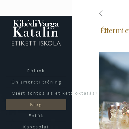
Éttermi e
Rólunk
Önismereti tréning
Miért fontos az etikett oktatás?
Blog
Fotók
Kapcsolat