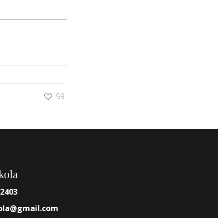
59
skola
-2403
kola@gmail.com