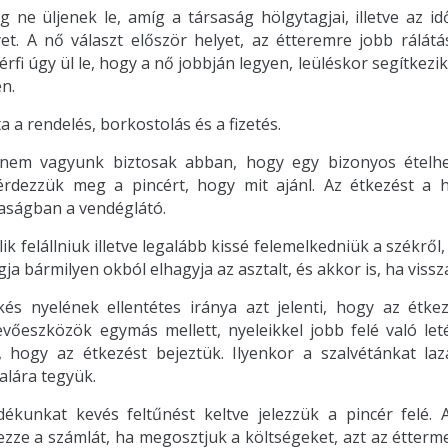
ig ne üljenek le, amíg a társaság hölgytagjai, illetve az i
yet. A nő választ először helyet, az étteremre jobb rálátá
férfi úgy ül le, hogy a nő jobbján legyen, leüléskor segítkez
n.
ta a rendelés, borkostolás és a fizetés.
em vagyunk biztosak abban, hogy egy bizonyos ételhez m
rdezzük meg a pincért, hogy mit ajánl. Az étkezést a höl
aságban a vendéglátó.
llik felállniuk illetve legalább kissé felemelkedniük a székrő
ja bármilyen okból elhagyja az asztalt, és akkor is, ha vissz
kés nyelének ellentétes iránya azt jelenti, hogy az étke
evőeszközök egymás mellett, nyeleikkel jobb felé való leté
é, hogy az étkezést bejeztük. Ilyenkor a szalvétánkat la
alára tegyük.
ndékunkat kevés feltűnést keltve jelezzük a pincér felé.
zze a számlát, ha megosztjuk a költségeket, azt az étterm