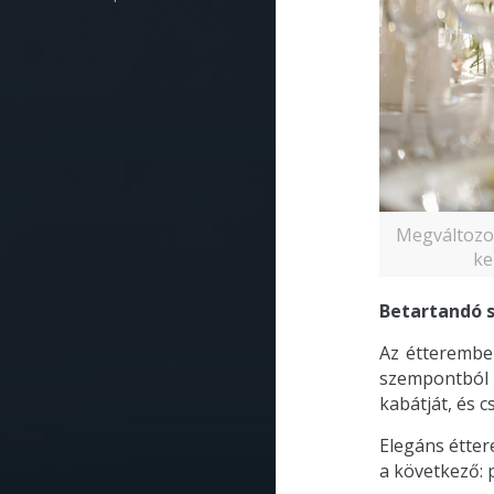
Megváltozot
ke
Betartandó 
Az étterembe
szempontból 
kabátját, és c
Elegáns étter
a következő: p