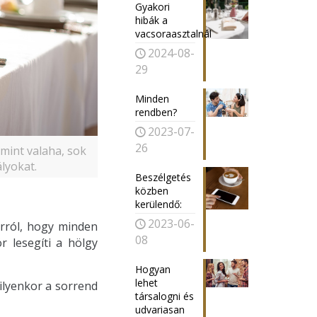
Gyakori
hibák a
vacsoraasztalnál
2024-08-
29
Minden
rendben?
2023-07-
26
mint valaha, sok
lyokat.
Beszélgetés
közben
kerülendő:
2023-06-
rról, hogy minden
08
 lesegíti a hölgy
Hogyan
lehet
ilyenkor a sorrend
társalogni és
udvariasan