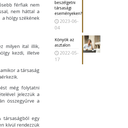
beszélgetni
dősebb férfiak nem
társasági
ssal, nem háttal a
eseményeken?
ik a hölgy székének
2023-06-
04
Könyök az
asztalon
ilyen ital illik,
2022-05-
gy kezdi, illetve
17
l, amikor a társaság
aérkezik.
zést még folytatni
telével jelezzük a
zán összegyűrve a
 A társaságból egy
en kívül rendezzük