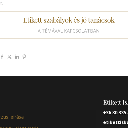
t.
Etikett szabályok és jó tanácsok
A TÉMÁVAL KAPCSOLATBAN
Etikett I
+36 30 335
rzus leírása
etikettis