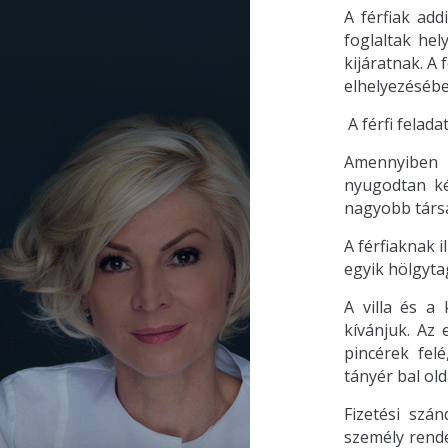
A férfiak add
foglaltak hel
kijáratnak. A 
elhelyezésébe
A férfi felada
Amennyiben n
nyugodtan ké
nagyobb társ
A férfiaknak i
egyik hölgytag
A villa és a 
kívánjuk. Az 
pincérek fel
tányér bal old
Fizetési szá
személy rende