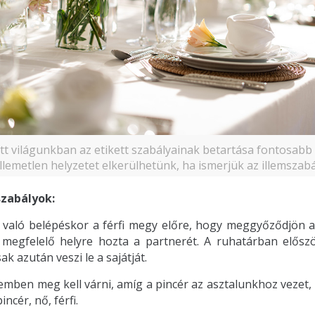
t világunkban az etikett szabályainak betartása fontosabb 
llemetlen helyzetet elkerülhetünk, ha ismerjük az illemszabá
szabályok:
 való belépéskor a férfi megy előre, hogy meggyőződjön a
megfelelő helyre hozta a partnerét. A ruhatárban először
sak azután veszi le a sajátját.
emben meg kell várni, amíg a pincér az asztalunkhoz vezet, 
incér, nő, férfi.