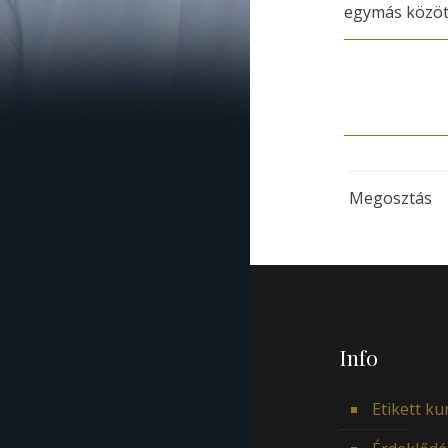
egymás közöt
Megosztás
Info
Etikett ku