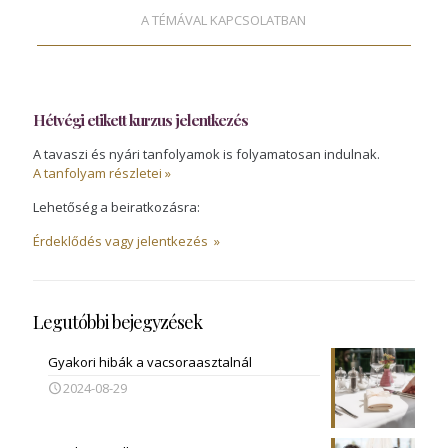
A TÉMÁVAL KAPCSOLATBAN
Hétvégi etikett kurzus jelentkezés
A tavaszi és nyári tanfolyamok is folyamatosan indulnak.
A tanfolyam részletei »
Lehetőség a beiratkozásra:
Érdeklődés vagy jelentkezés »
Legutóbbi bejegyzések
Gyakori hibák a vacsoraasztalnál
2024-08-29