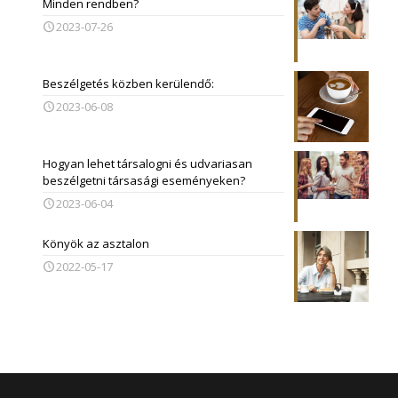
Minden rendben?
2023-07-26
Beszélgetés közben kerülendő:
2023-06-08
Hogyan lehet társalogni és udvariasan
beszélgetni társasági eseményeken?
2023-06-04
Könyök az asztalon
2022-05-17