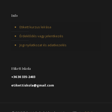
Info
Etikett kurzus leírása
Érdeklődés vagy jelentkezés
Jogi nyilatkozat és adatkezelés
Etikett Iskola
+36 30 335-2403
etikettiskola@gmail.com