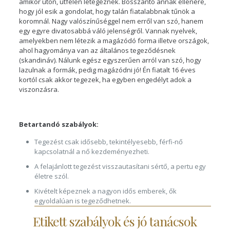
amikor úton, útfélen letegeznek. Bosszantó annak ellenére,
hogy jól esik a gondolat, hogy talán fiatalabbnak tűnök a
koromnál. Nagy valószínűséggel nem erről van szó, hanem
egy egyre divatosabbá váló jelenségről. Vannak nyelvek,
amelyekben nem létezik a magázódó forma illetve országok,
ahol hagyománya van az általános tegeződésnek
(skandináv). Nálunk egész egyszerűen arról van s
zó, hogy
lazulnak a formák, pedig magázódni jó! Én fiatalt 16 éves
kortól csak akkor tegezek, ha egyben engedélyt adok a
viszonzásra.
Betartandó szabályok:
Tegezést csak idősebb, tekintélyesebb, férfi-nő
kapcsolatnál a nő kezdeményezheti.
A felajánlott tegezést visszautasítani sértő, a pertu egy
életre szól.
Kivételt képeznek a nagyon idős emberek, ők
egyoldalúan is tegeződhetnek.
Etikett szabályok és jó tanácsok