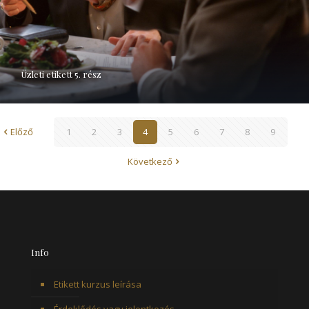
Üzleti etikett 5. rész
Előző
1
2
3
4
5
6
7
8
9
Következő
Info
Etikett kurzus leírása