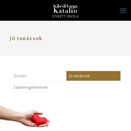
Jó tanácsok
Összes
Jó tanácsok
Sajtómegjelenések