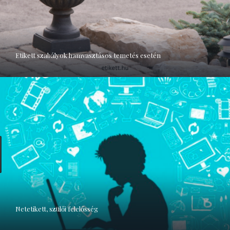
Etikett szabályok hamvasztásos temetés esetén
Netetikett, szülői felelősség