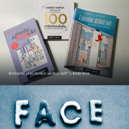
Bevezető ,,A jó modor ajtókat nyit” c. könyvhöz