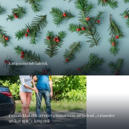
Karácsonyi üdvözletek
Fogyatékkal élők (részlet a hamarosan megjelenő ,,A jómodor
ajtókat nyit” c. könyvből